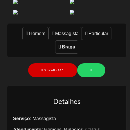
Homem
Massagista
Particular
Braga
932685411
Detalhes
Serviço:
Massagista
Atendimento:
Homens, Mulheres, Casais