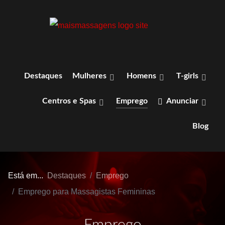
Destaques
Mulheres
Homens
T-girls
Centros e Spas
Emprego
Anunciar
Blog
Está em...
Destaques
Emprego
Emprego para Massagistas Femininas