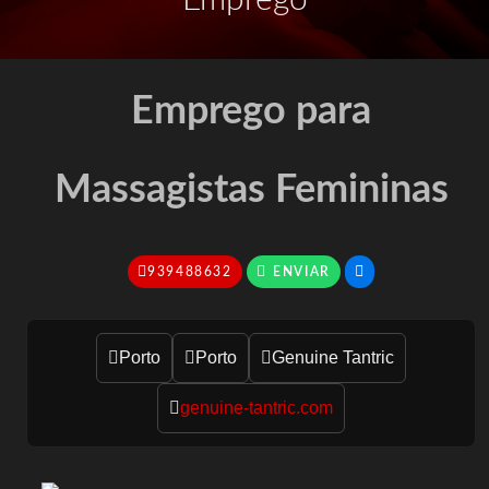
Emprego
Emprego para
Massagistas Femininas
939488632
Porto
Porto
Genuine Tantric
genuine-tantric.com