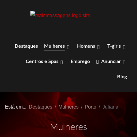
Destaques
Mulheres
Homens
T-girls
Centros e Spas
Emprego
Anunciar
Blog
Está em...
Destaques
Mulheres
Porto
Juliana
Mulheres