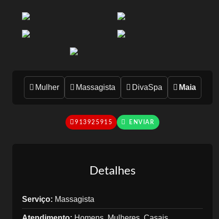
Mulher
Massagista
DivaSpa
Maia
913925915
Detalhes
Serviço:
Massagista
Atendimento:
Homens, Mulheres, Casais